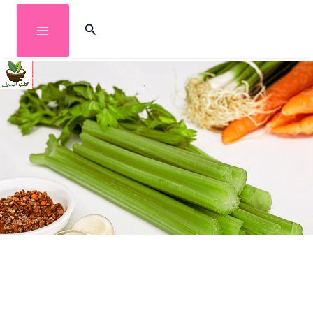
خطي
البحث
لى
لمحتوى