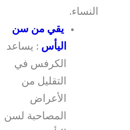
النساء.
يقي من سن
اليأس
: يساعد
الكرفس في
التقليل من
الأعراض
المصاحبة لسن