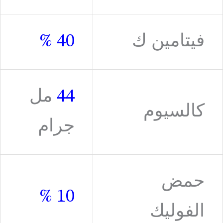
فيتامين ك
40 %
44
مل
كالسيوم
جرام
حمض
10 %
الفوليك