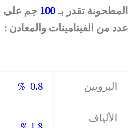
المطحونة تقدر بـ
100
جم على
عدد من الفيتامينات والمعادن :
البروتين
0.8 %
الألياف
1.8 %