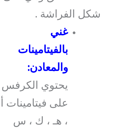
شكل الفراشة .
غني
بالفيتامينات
والمعادن:
يحتوي الكرفس
على فيتامينات أ
، هـ ، ك ، س