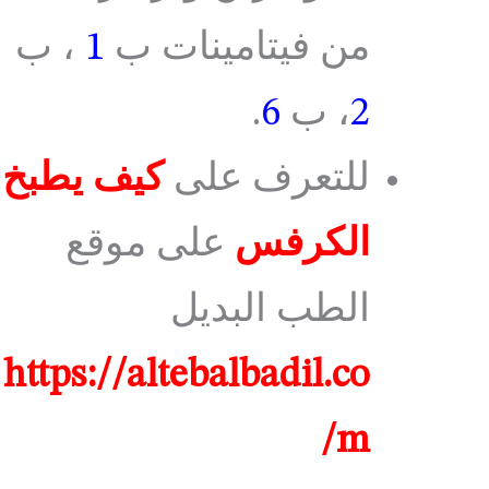
من فيتامينات ب
1
، ب
2
، ب
6
.
للتعرف على
كيف يطبخ
الكرفس
على موقع
الطب البديل
https://altebalbadil.co
m/