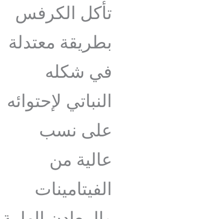
تأكل الكرفس
بطريقة معتدلة
في شكله
النباتي لإحتوائه
على نسب
عالية من
الفيتامينات