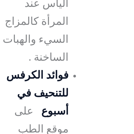
اليأس عند
المرأة كالمزاج
السيء والهبات
الساخنة .
فوائد الكرفس
للتنحيف في
أسبوع
على
موقع الطب