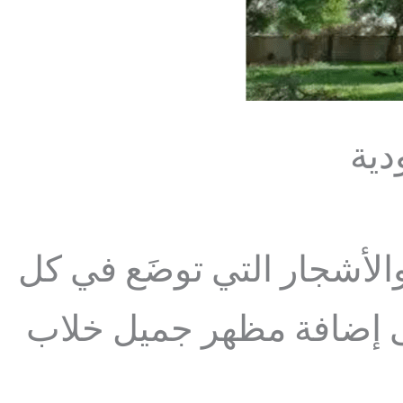
دية
 والأشجار التي توضَع في كل
ى إضافة مظهر جميل خلاب