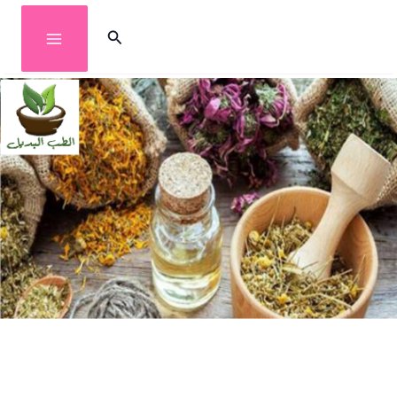
خطي
البحث
لى
لمحتوى