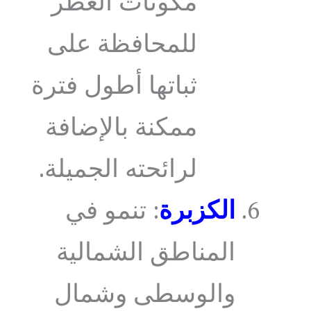
مكونات العطر
للمحافظة على
ثباتها أطول فترة
ممكنة بالإضافة
لرائحته الجميلة.
الكزبرة
: تنمو في
المناطق الشمالية
والوسطى وشمال