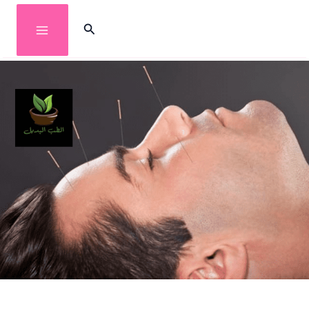
خطي
البحث
لى
لمحتوى