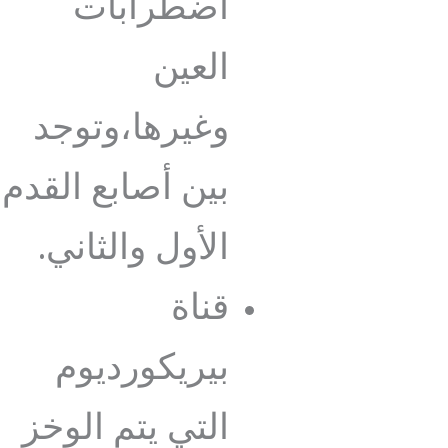
اضطرابات
العين
وغيرها،وتوجد
بين أصابع القدم
الأول والثاني.
قناة
بيريكورديوم
التي يتم الوخز