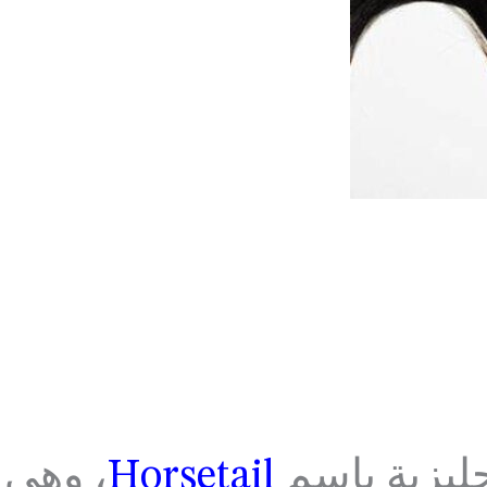
جليزية باسم
Horsetail
، وهي