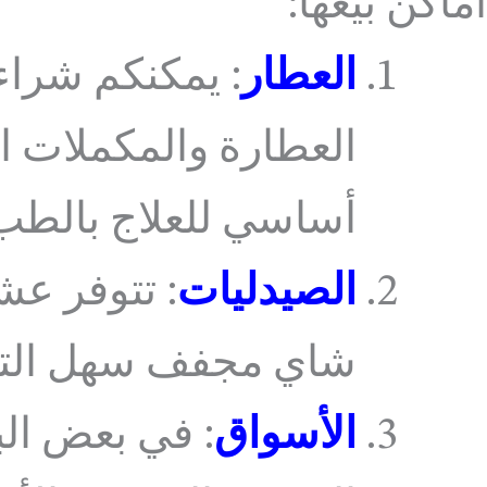
أماكن بيعها:
العطار
: يمكنكم شراء
العطارة والمكملات ا
أساسي للعلاج بالطب 
الصيدليات
: تتوفر عش
شاي مجفف سهل التنا
الأسواق
: في بعض الب