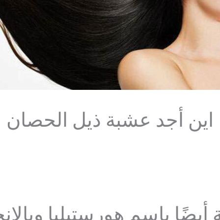
اين أجد عشبة ذيل الحصان
يضًا باسم هورستيليا وبالإن