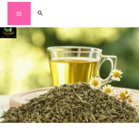
خطي
البحث
لى
لمحتوى