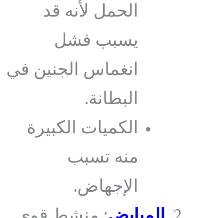
الحمل لأنه قد
يسبب فشل
انغماس الجنين في
البطانة.
الكميات الكبيرة
منه تسبب
الإجهاض.
المبايض
: منشط قوي