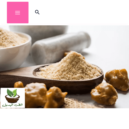
خطي
البحث
لى
لمحتوى