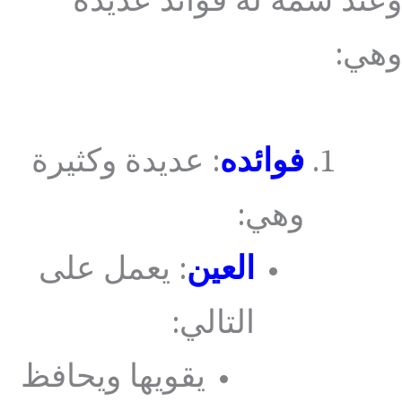
وعند شمه له فوائد عديدة
وهي:
فوائده
: عديدة وكثيرة
وهي:
العين
: يعمل على
التالي:
يقويها ويحافظ