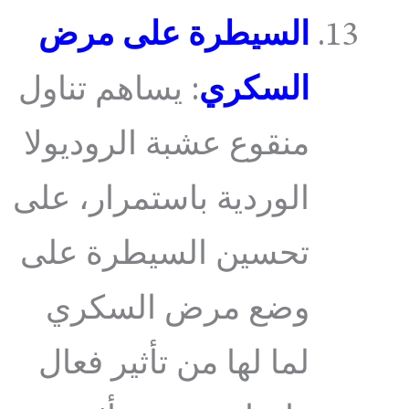
السيطرة على مرض
السكري
: يساهم تناول
منقوع عشبة الروديولا
الوردية باستمرار، على
تحسين السيطرة على
وضع مرض السكري
لما لها من تأثير فعال