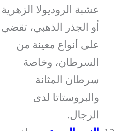
عشبة الروديولا الزهرية
أو الجذر الذهبي، تقضي
على أنواع معينة من
السرطان، وخاصة
سرطان المثانة
والبروستاتا لدى
الرجال.