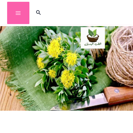
خطي
البحث
لى
لمحتوى