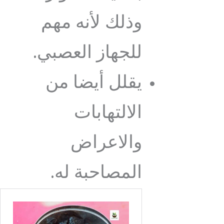
وذلك لأنه مهم
للجهاز العصبي.
يقلل أيضا من
الالتهابات
والاعراض
المصاحبة له.