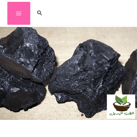
خطي
البحث
لى
لمحتوى