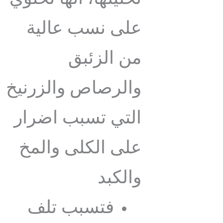
على نسب عالية
من الزئبق
والرصاص والزرنيخ
التي تسبب اضرار
على الكلى والمخ
والكبد
فتسبب تلف