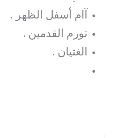
آام أسفل الظهر .
تورم القدمين .
الغثيان .