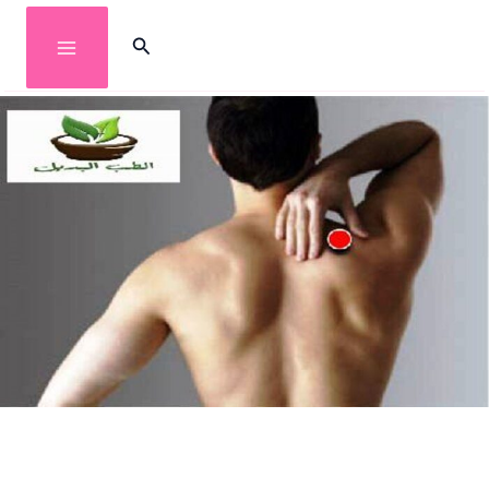
خطي
البحث
لى
لمحتوى