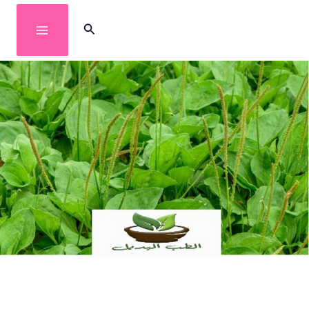
خطي
البحث
لى
لمحتوى