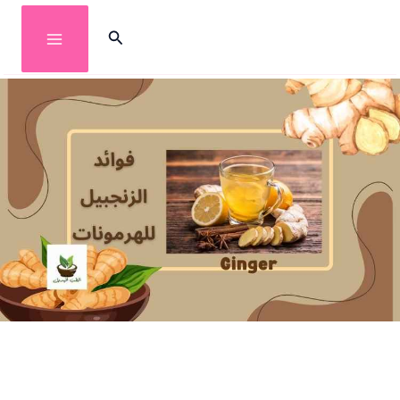
خطي
البحث
لى
لمحتوى