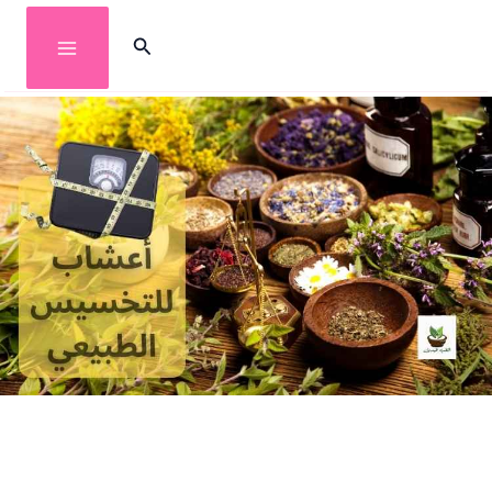
خطي
البحث
لى
لمحتوى