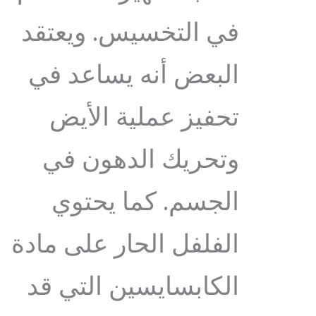
في التخسيس. ويعتقد
البعض أنه يساعد في
تحفيز عملية الأيض
وتحريك الدهون في
الجسم. كما يحتوي
الفلفل الحار على مادة
الكابسايسين التي قد