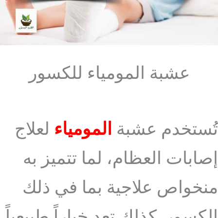
عشبة المومياء للكسور
تُستخدم عشبة
المومياء
لعلاج
إصابات العظام، لما تتميز به
منخواص علاجية بما في ذلك
الكسور. كذلك تعد خياراً طبيعياً