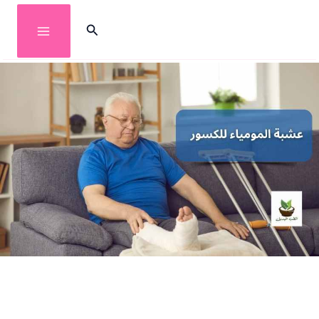
خطي
البحث
لى
لمحتوى