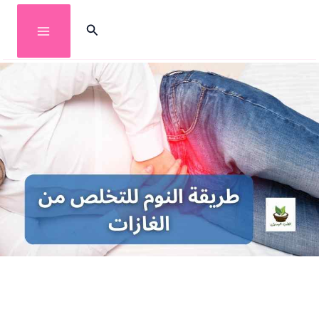
خطي
البحث
لى
لمحتوى